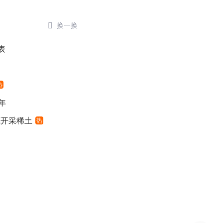

换一换
表
热
年
底开采稀土
热