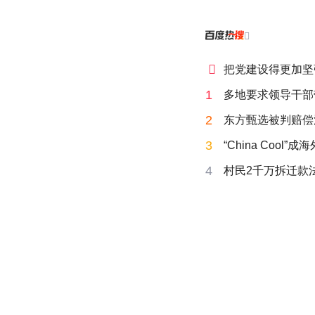


把党建设得更加坚
1
多地要求领导干部
2
东方甄选被判赔偿
3
“China Cool”
4
村民2千万拆迁款法