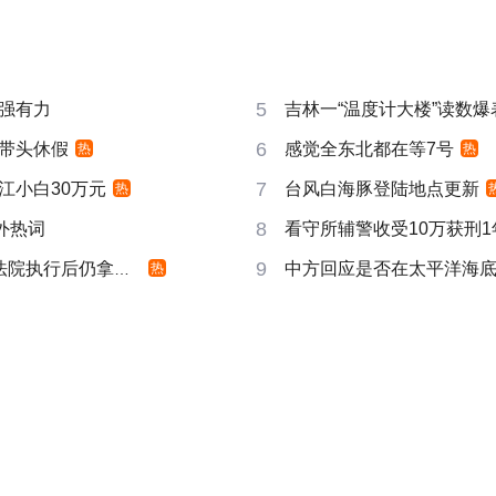
5
强有力
吉林一“温度计大楼”读数爆
6
带头休假
感觉全东北都在等7号
热
热
7
江小白30万元
台风白海豚登陆地点更新
热
8
成海外热词
看守所辅警收受10万获刑1
9
院执行后仍拿不到
中方回应是否在太平洋海
热