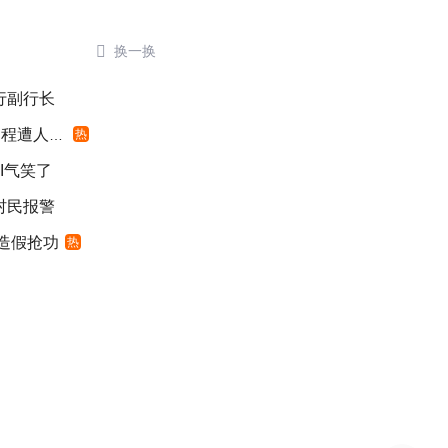

换一换
银行副行长
遭人利用
热
I气笑了
村民报警
”造假抢功
热