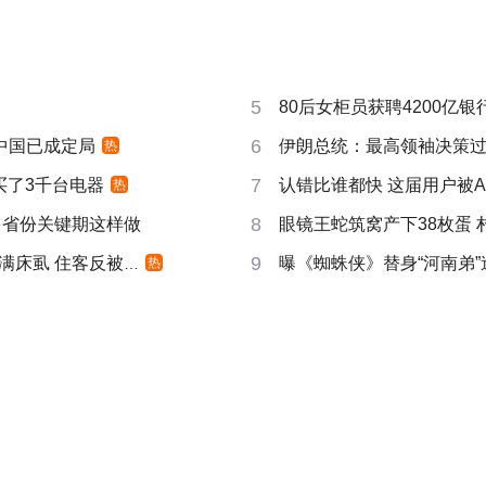
5
80后女柜员获聘4200亿
6
响中国已成定局
伊朗总统：最高领袖决策过程
热
7
买了3千台电器
认错比谁都快 这届用户被A
热
8
多省份关键期这样做
眼镜王蛇筑窝产下38枚蛋 
9
床虱 住客反被怼
曝《蜘蛛侠》替身“河南弟
热