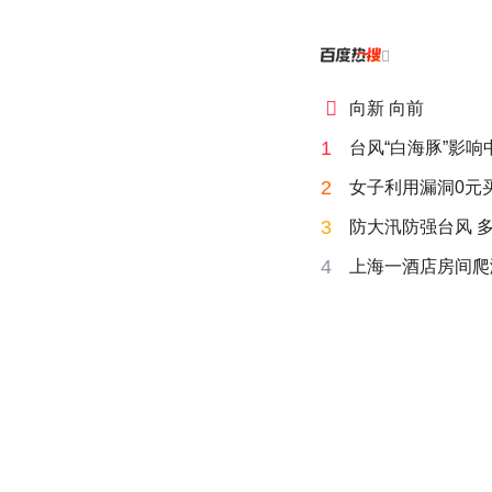


向新 向前
1
台风“白海豚”影
2
女子利用漏洞0元
3
防大汛防强台风 
4
上海一酒店房间爬满