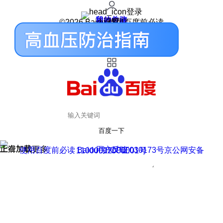
登录
我的关注
我的收藏
皮肤中心
用户反馈
设置
©2026 Baidu 使用百度前必读
百度一下
正在加载
上滑加载更多
用户反馈
使用百度前必读 Baidu 京ICP证030173号
京公网安备11000002000001号