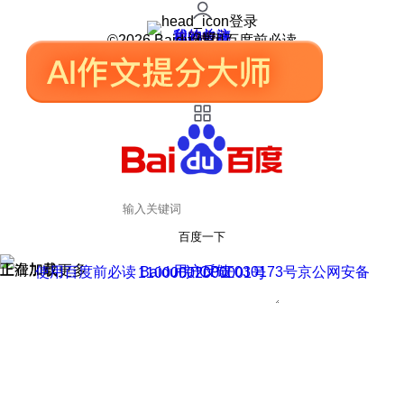
登录
我的关注
我的收藏
皮肤中心
用户反馈
设置
©2026 Baidu 使用百度前必读
百度一下
正在加载
上滑加载更多
用户反馈
使用百度前必读 Baidu 京ICP证030173号
京公网安备11000002000001号