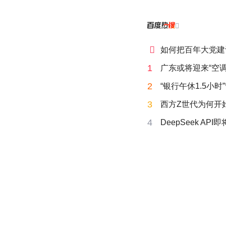


如何把百年大党建
1
广东或将迎来“空调
2
“银行午休1.5小
3
西方Z世代为何开始
4
DeepSeek AP