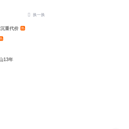

换一换
出沉重代价
热
热
山13年