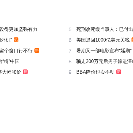
5
设得更加坚强有力
死刑改死缓当事人：已付
6
外机”
美国退回1000亿美元关税
热
7
时”留个窗口行不行
暑期又一部电影宣布“延期”
热
8
“粉”中国
骗走200万元后男子躲进深
9
I即将大幅涨价
BBA降价也卖不动
新
新