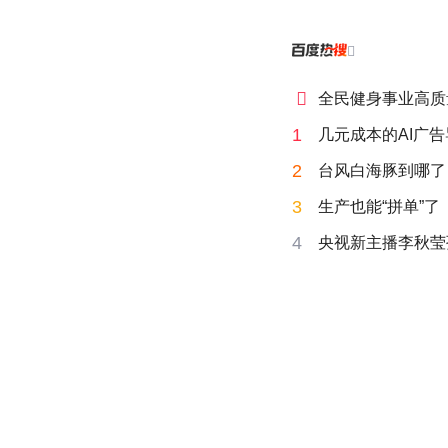


全民健身事业高质
1
几元成本的AI广
2
台风白海豚到哪了
3
生产也能“拼单”了
4
央视新主播李秋莹