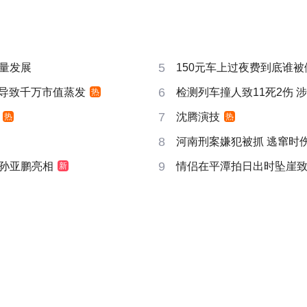
5
量发展
150元车上过夜费到底谁被
6
告导致千万市值蒸发
检测列车撞人致11死2伤 
热
7
沈腾演技
热
热
8
河南刑案嫌犯被抓 逃窜时
9
孙亚鹏亮相
情侣在平潭拍日出时坠崖
新