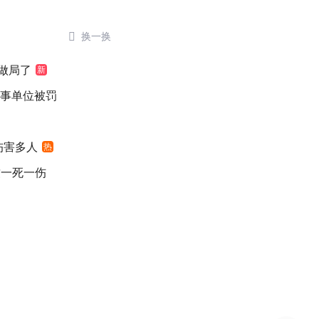

换一换
做局了
新
涉事单位被罚
伤害多人
热
致一死一伤