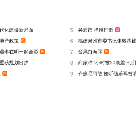
5
代化建设新局面
吴碧霞 降维打击
新
6
地产政策
福建泉州市委书记张毅恭
热
7
遇李在明一起合影
台风白海豚
热
热
8
重磅规划出炉
商家称1小时被20条差评
9
机
齐豫毛阿敏 如听仙乐耳暂
热