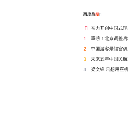


奋力开创中国式现
1
重磅！北京调整房
2
中国游客景福宫偶
3
未来五年中国民航
4
梁文锋 只想用座