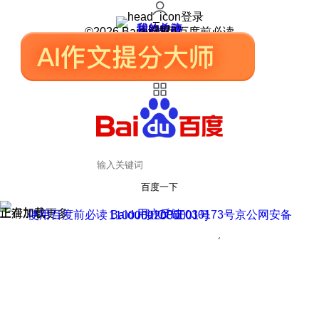
登录
我的关注
我的收藏
皮肤中心
用户反馈
设置
©2026 Baidu 使用百度前必读
百度一下
正在加载
上滑加载更多
用户反馈
使用百度前必读 Baidu 京ICP证030173号
京公网安备11000002000001号