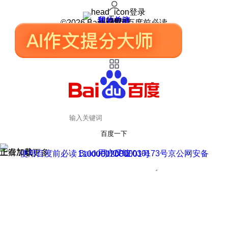
登录
我的关注
我的收藏
皮肤中心
用户反馈
设置
©2026 Baidu 使用百度前必读
百度一下
正在加载
上滑加载更多
用户反馈
使用百度前必读 Baidu 京ICP证030173号
京公网安备11000002000001号