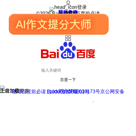
登录
我的关注
我的收藏
皮肤中心
用户反馈
设置
©2026 Baidu 使用百度前必读
百度一下
正在加载
上滑加载更多
用户反馈
使用百度前必读 Baidu 京ICP证030173号
京公网安备11000002000001号