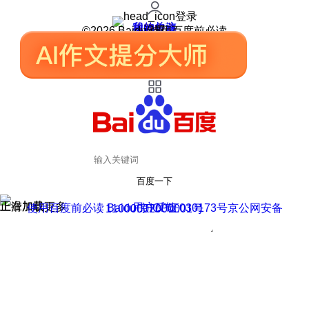
登录
我的关注
我的收藏
皮肤中心
用户反馈
设置
©2026 Baidu 使用百度前必读
百度一下
正在加载
上滑加载更多
用户反馈
使用百度前必读 Baidu 京ICP证030173号
京公网安备11000002000001号