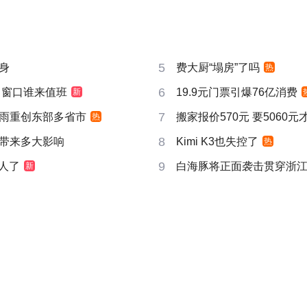
5
身
费大厨“塌房”了吗
热
6
 窗口谁来值班
19.9元门票引爆76亿消费
新
7
雨重创东部多省市
搬家报价570元 要5060
热
8
带来多大影响
Kimi K3也失控了
热
9
真人了
白海豚将正面袭击贯穿浙
新