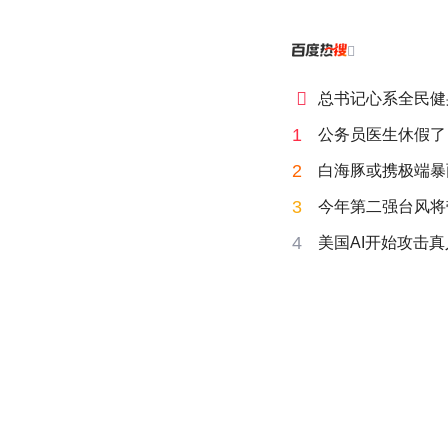


总书记心系全民健
1
公务员医生休假了
2
白海豚或携极端暴
3
今年第二强台风将
4
美国AI开始攻击