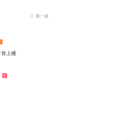

换一换
热
元才肯上楼
江
新