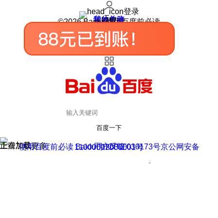
登录
我的关注
我的收藏
皮肤中心
用户反馈
设置
©2026 Baidu 使用百度前必读
百度一下
正在加载
上滑加载更多
用户反馈
使用百度前必读 Baidu 京ICP证030173号
京公网安备11000002000001号