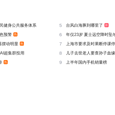
5
民健身公共服务体系
台风白海豚到哪里了
新
6
色预警
年仅23岁 夏士远空降时坠
热
7
器摆动明显
上海市要求及时果断停课
热
8
AI超集群投用
儿子去世老人要查孙子血
9
掉
上半年国内手机销量榜
热