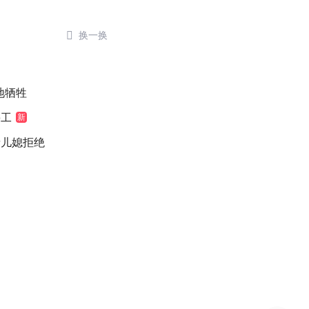

换一换
地牺牲
停工
新
缘儿媳拒绝