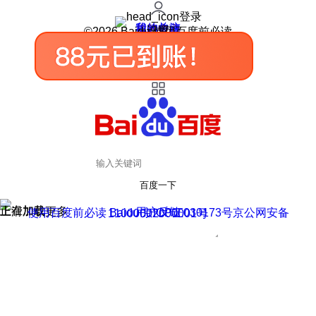
登录
我的关注
我的收藏
皮肤中心
用户反馈
设置
©2026 Baidu 使用百度前必读
百度一下
正在加载
上滑加载更多
用户反馈
使用百度前必读 Baidu 京ICP证030173号
京公网安备11000002000001号