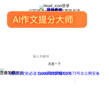
登录
我的关注
我的收藏
皮肤中心
用户反馈
设置
©2026 Baidu 使用百度前必读
百度一下
正在加载
上滑加载更多
用户反馈
使用百度前必读 Baidu 京ICP证030173号
京公网安备11000002000001号