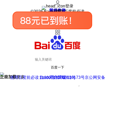
登录
我的关注
我的收藏
皮肤中心
用户反馈
设置
©2026 Baidu 使用百度前必读
百度一下
正在加载
上滑加载更多
用户反馈
使用百度前必读 Baidu 京ICP证030173号
京公网安备11000002000001号