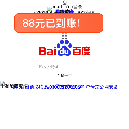
登录
我的关注
我的收藏
皮肤中心
用户反馈
设置
©2026 Baidu 使用百度前必读
百度一下
正在加载
上滑加载更多
用户反馈
使用百度前必读 Baidu 京ICP证030173号
京公网安备11000002000001号