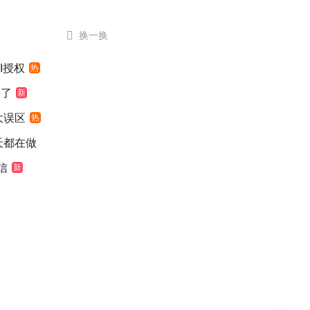

换一换
I授权
热
来了
新
大误区
热
天都在做
信
新