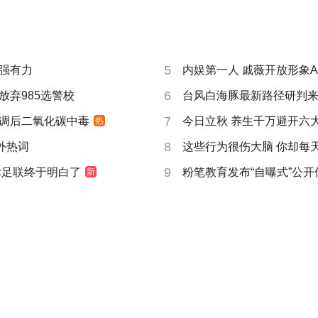
5
强有力
内娱第一人 戚薇开放形象A
6
放弃985选警校
台风白海豚最新路径研判
7
调后二氧化碳中毒
今日立秋 养生千万避开六
热
8
成海外热词
这些行为很伤大脑 你却每
9
际足联终于明白了
粉笔教育发布“自曝式”公开
新