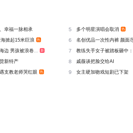
5
、幸福一脉相承
多个明星演唱会取消
热
6
沿海掀起15米巨浪
名创优品一次性内裤 颜面
热
7
边 男孩被浪卷走
教练失手女子被踏板砸中
新
8
货新特产
戚薇谈把脸交给AI
9
遇支教老师哭红眼
女主硬加吻戏短剧已下架
热