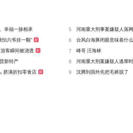
5
、幸福一脉相承
河南重大刑事案嫌疑人落
6
就怕六爷挂一颗”
台风白海豚闭眼意味着什
新
7
 游客瞬间被浇透
峰哥 汪海林
新
8
货新特产
河南重大刑案嫌疑人逃窜
9
人 挤满折扣零食店
沈腾到国外先把毛裤脱了
新