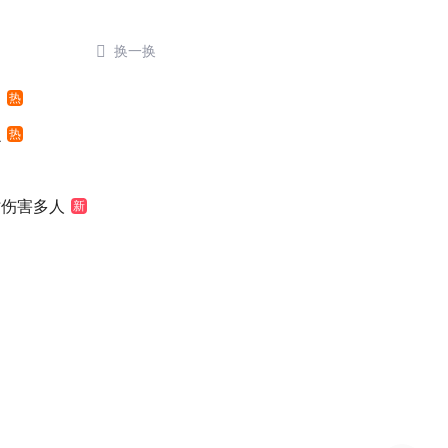

换一换
网
热
么
热
时伤害多人
新