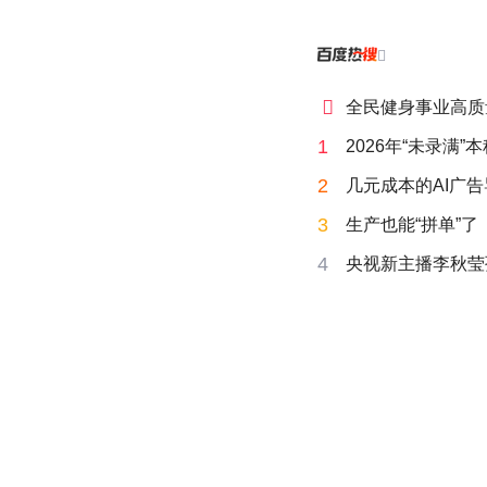


全民健身事业高质
1
2026年“未录满
2
几元成本的AI广
3
生产也能“拼单”了
4
央视新主播李秋莹