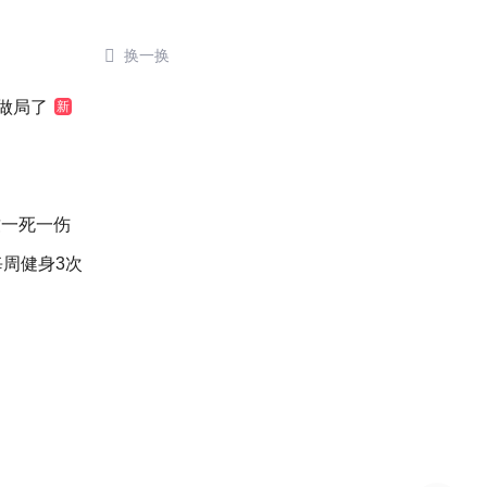

换一换
做局了
新
致一死一伤
每周健身3次