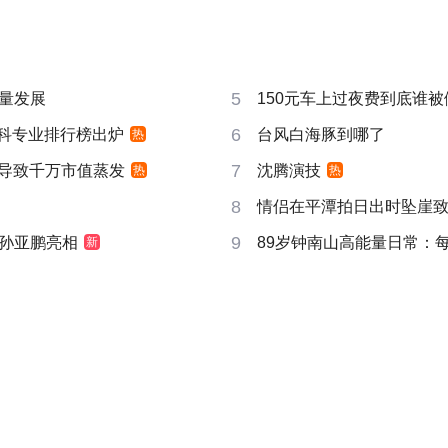
5
量发展
150元车上过夜费到底谁被
6
”本科专业排行榜出炉
台风白海豚到哪了
热
7
告导致千万市值蒸发
沈腾演技
热
热
8
情侣在平潭拍日出时坠崖
9
孙亚鹏亮相
89岁钟南山高能量日常：
新