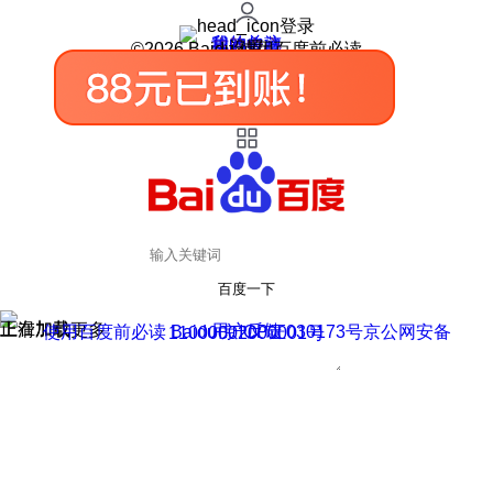
登录
我的关注
我的收藏
皮肤中心
用户反馈
设置
©2026 Baidu 使用百度前必读
百度一下
正在加载
上滑加载更多
用户反馈
使用百度前必读 Baidu 京ICP证030173号
京公网安备11000002000001号