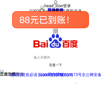
登录
我的关注
我的收藏
皮肤中心
用户反馈
设置
©2026 Baidu 使用百度前必读
百度一下
正在加载
上滑加载更多
用户反馈
使用百度前必读 Baidu 京ICP证030173号
京公网安备11000002000001号