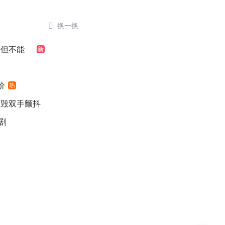

换一换
不能认罪
新
价
热
销毁双手颤抖
剧