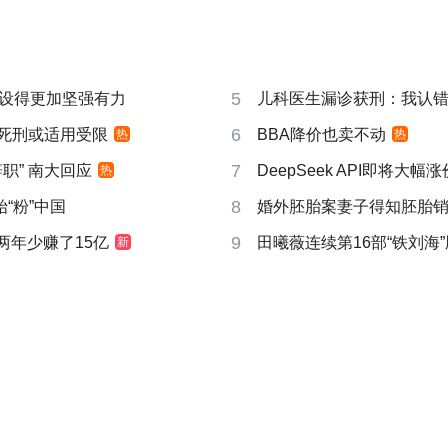
5
设得更加坚强有力
儿科医生漏诊获刑：我认错但
6
 死刑或适用受限
BBA降价也卖不动
热
热
7
职” 南大回应
DeepSeek API即将大幅涨
热
8
“粉”中国
婚外胚胎案妻子得知胚胎
9
两年少赚了15亿
田曦薇连续第16部“铁刘海”
新