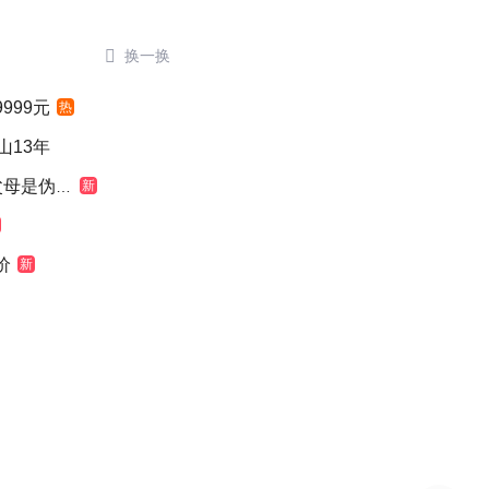

换一换
999元
热
山13年
是伪造的
新
价
新