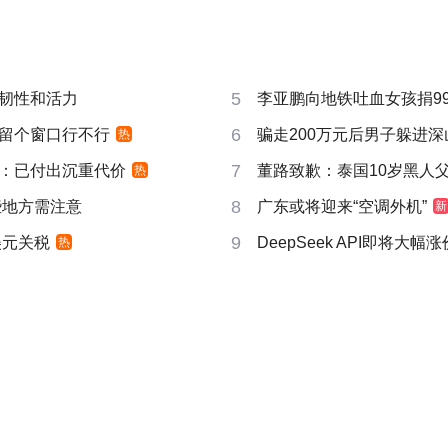
5
韧性和活力
李亚鹏向地铁吐血女孩捐99
6
时”留个窗口行不行
骗走200万元后男子躲进深
热
7
：已付出沉重代价
董路致歉：泰国10岁黑人父母
热
8
些地方需注意
广东或将迎来“空调外机”
新
9
美元关税
DeepSeek API即将大幅涨
热