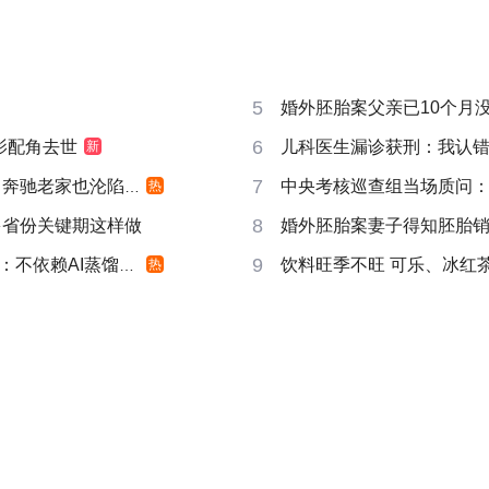
5
婚外胚胎案父亲已10个月
6
影配角去世
儿科医生漏诊获刑：我认
新
7
奔驰老家也沦陷了
中央考核巡查组当场质问
热
8
多省份关键期这样做
婚外胚胎案妻子得知胚胎
9
不依赖AI蒸馏技术
饮料旺季不旺 可乐、冰红
热