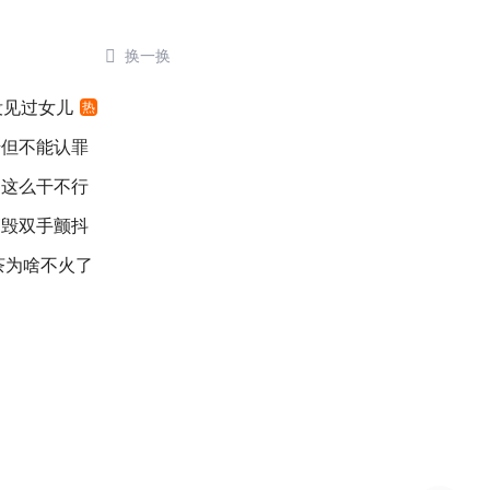

换一换
没见过女儿
热
错但不能认罪
：这么干不行
销毁双手颤抖
茶为啥不火了