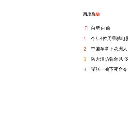


向新 向前
1
今年4位周星驰电
2
中国车拿下欧洲人 
3
防大汛防强台风 
4
曝张一鸣下死命令：