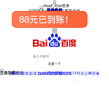
登录
我的关注
我的收藏
皮肤中心
用户反馈
设置
©2026 Baidu 使用百度前必读
百度一下
正在加载
上滑加载更多
用户反馈
使用百度前必读 Baidu 京ICP证030173号
京公网安备11000002000001号